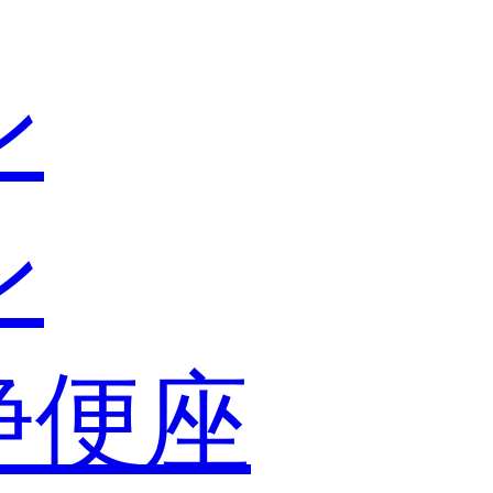
ン
ン
浄便座