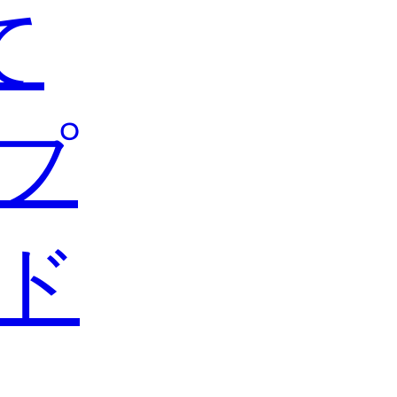
て
プ
ド