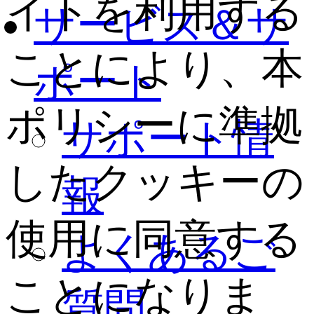
イトを利用する
サービス＆サ
ことにより、本
ポート
ポリシーに準拠
サポート情
したクッキーの
報
使用に同意する
よくあるご
ことになりま
質問