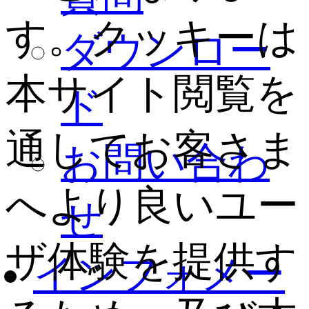
す。クッキーは
ダウンロー
本サイト閲覧を
ド
通してお客さま
お問い合わ
へより良いユー
せ
ザ体験を提供す
インフォメー