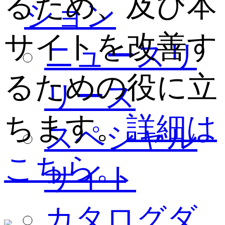
るため、及び本
ション
サイトを改善す
ニュースリ
るための役に立
リース
ちます。
詳細は
スペシャル
こちら。
サイト
カタログダ