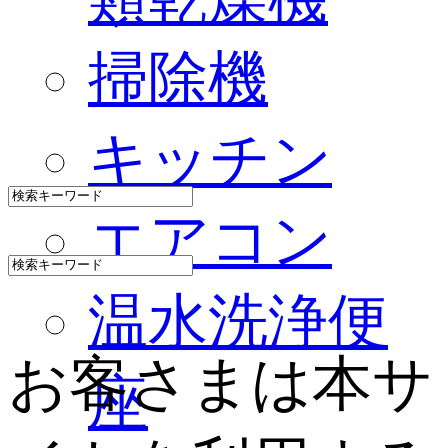
掃除機
キッチン
エアコン
温水洗浄便
お客さまは本サ
座