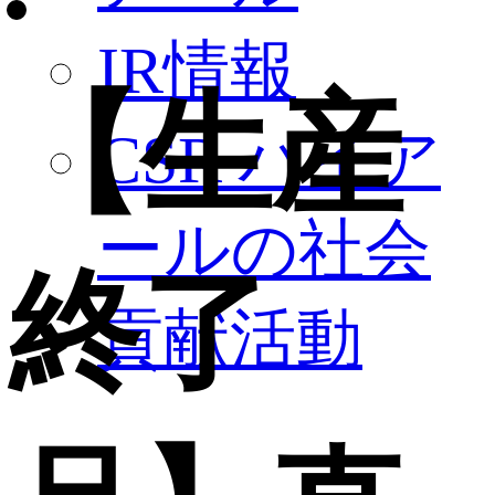
IR情報
【生産
CSR ハイア
ールの社会
終了
貢献活動