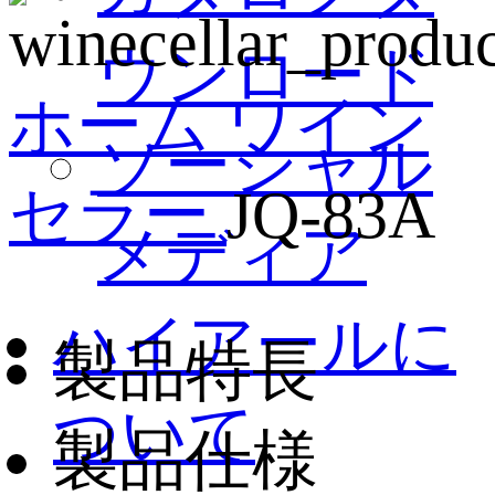
ウンロード
ホーム
ワイン
ソーシャル
セラー
JQ-83A
メディア
ハイアールに
製品特長
ついて
製品仕様