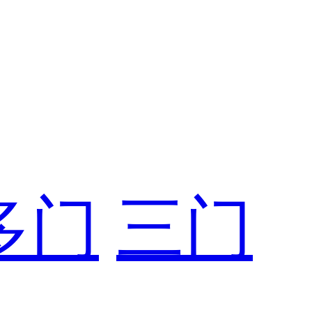
多门
三门