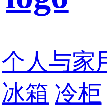
个人与家
冰箱
冷柜