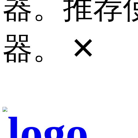
器。推荐使
器。
✕