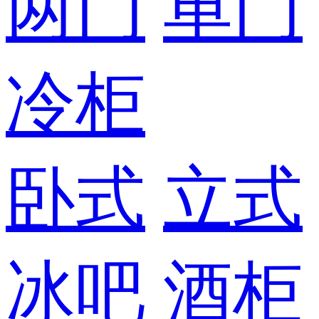
两门
单门
冷柜
卧式
立式
冰吧
酒柜