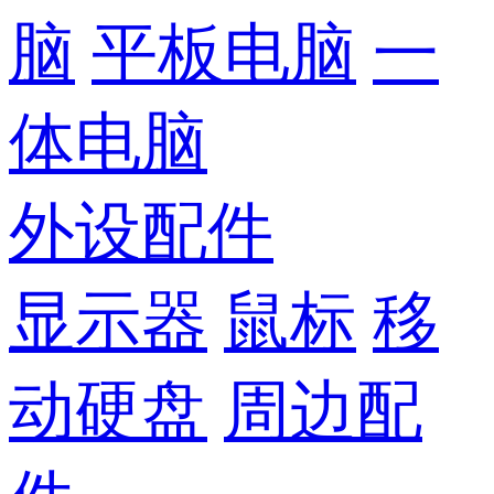
脑
平板电脑
一
体电脑
外设配件
显示器
鼠标
移
动硬盘
周边配