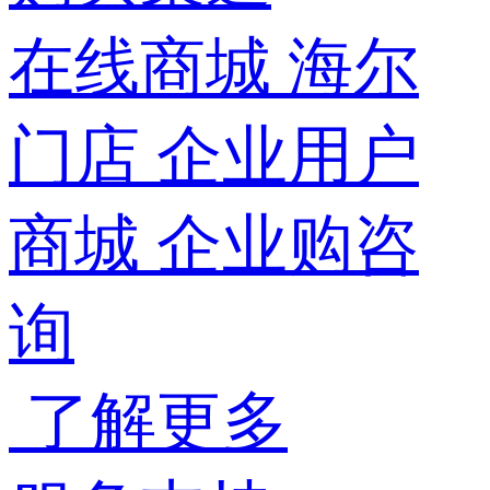
在线商城
海尔
门店
企业用户
商城
企业购咨
询
了解更多