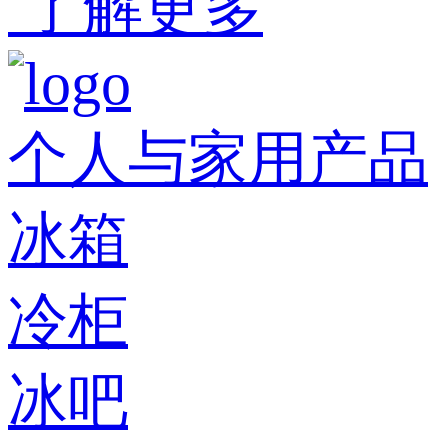
了解更多
个人与家用产品
冰箱
冷柜
冰吧