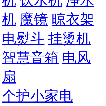
机
饮水机
净水
机
魔镜
晾衣架
电熨斗
挂烫机
智慧音箱
电风
扇
个护小家电