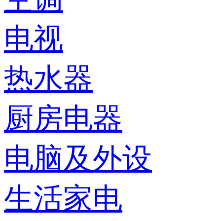
电视
热水器
厨房电器
电脑及外设
生活家电