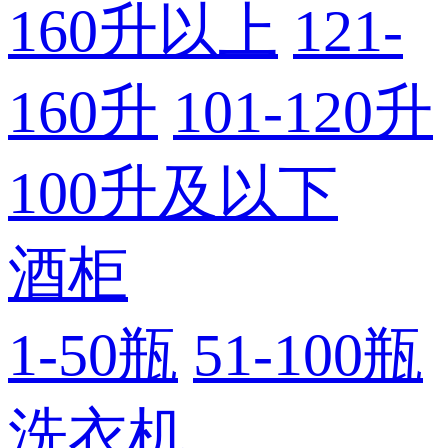
160升以上
121-
160升
101-120升
100升及以下
酒柜
1-50瓶
51-100瓶
洗衣机