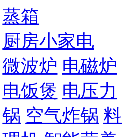
蒸箱
厨房小家电
微波炉
电磁炉
电饭煲
电压力
锅
空气炸锅
料