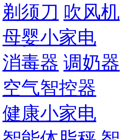
剃须刀
吹风机
母婴小家电
消毒器
调奶器
空气智控器
健康小家电
智能体脂秤
智