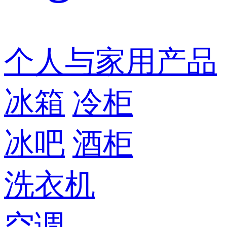
个人与家用产品
冰箱
冷柜
冰吧
酒柜
洗衣机
空调