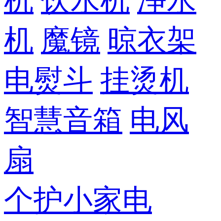
机
饮水机
净水
机
魔镜
晾衣架
电熨斗
挂烫机
智慧音箱
电风
扇
个护小家电