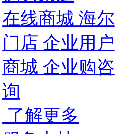
在线商城
海尔
门店
企业用户
商城
企业购咨
询
了解更多