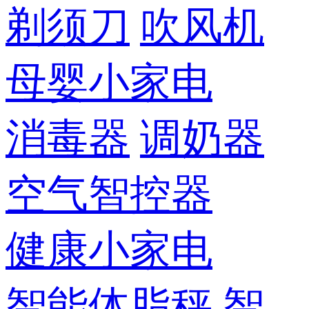
剃须刀
吹风机
母婴小家电
消毒器
调奶器
空气智控器
健康小家电
智能体脂秤
智