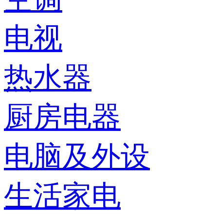
电视
热水器
厨房电器
电脑及外设
生活家电