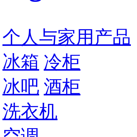
个人与家用产品
冰箱
冷柜
冰吧
酒柜
洗衣机
空调