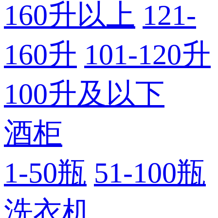
160升以上
121-
160升
101-120升
100升及以下
酒柜
1-50瓶
51-100瓶
洗衣机