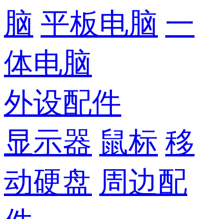
脑
平板电脑
一
体电脑
外设配件
显示器
鼠标
移
动硬盘
周边配