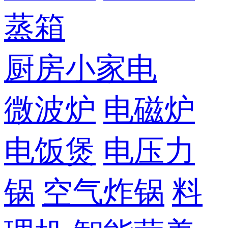
蒸箱
厨房小家电
微波炉
电磁炉
电饭煲
电压力
锅
空气炸锅
料