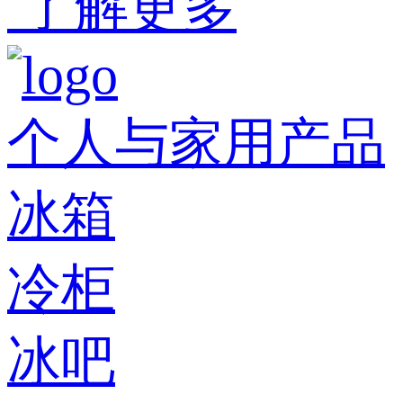
了解更多
个人与家用产品
冰箱
冷柜
冰吧