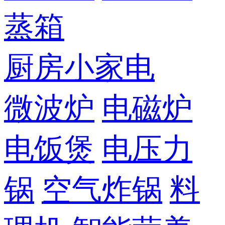
蒸箱
厨房小家电
微波炉
电磁炉
电饭煲
电压力
锅
空气炸锅
料