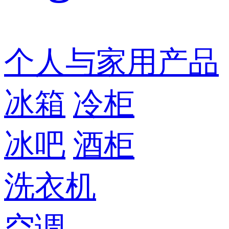
个人与家用产品
冰箱
冷柜
冰吧
酒柜
洗衣机
空调