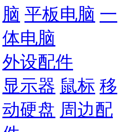
脑
平板电脑
一
体电脑
外设配件
显示器
鼠标
移
动硬盘
周边配