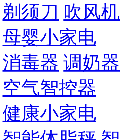
剃须刀
吹风机
母婴小家电
消毒器
调奶器
空气智控器
健康小家电
智能体脂秤
智