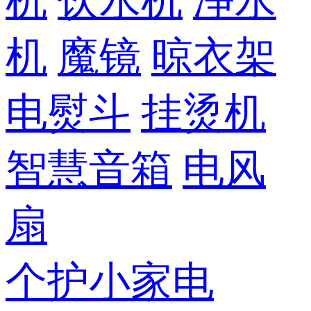
机
饮水机
净水
机
魔镜
晾衣架
电熨斗
挂烫机
智慧音箱
电风
扇
个护小家电