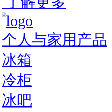
了解更多
个人与家用产品
冰箱
冷柜
冰吧