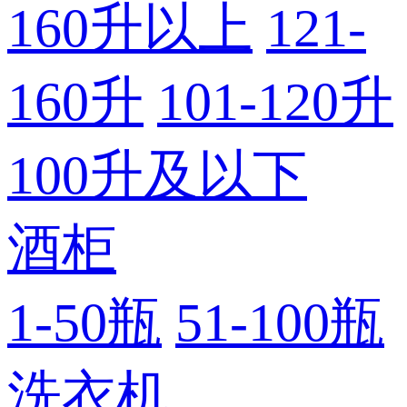
160升以上
121-
160升
101-120升
100升及以下
酒柜
1-50瓶
51-100瓶
洗衣机