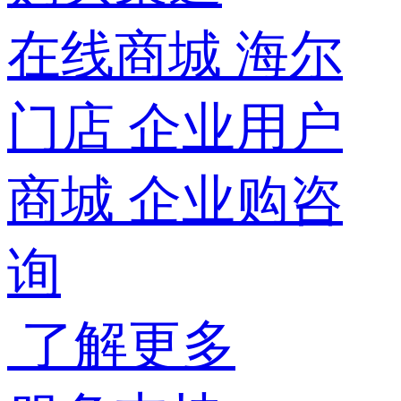
在线商城
海尔
门店
企业用户
商城
企业购咨
询
了解更多