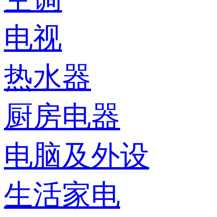
电视
热水器
厨房电器
电脑及外设
生活家电