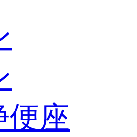
ン
ン
浄便座