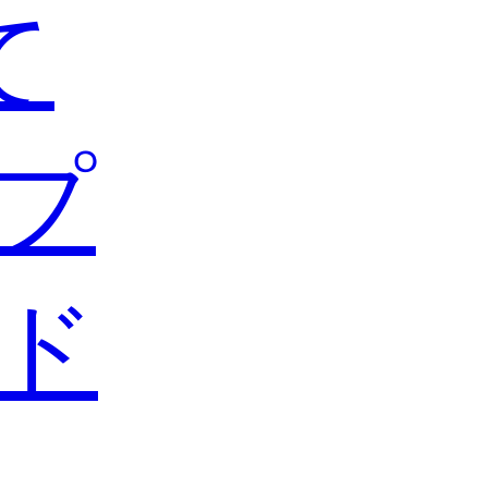
て
プ
ド